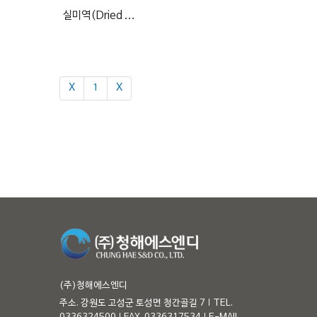
실미역(Dried ...
Χ
1
Χ
(주)청해에스엔디
주소. 강원도 고성군 토성면 청간골길 7
TEL.