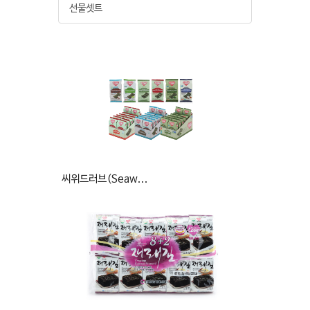
선물셋트
씨위드러브(Seaw...