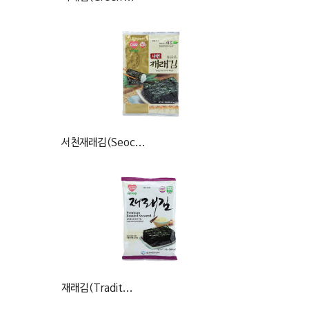
서천재래김(Seoc...
재래김(Tradit...