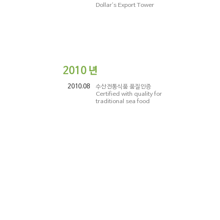
Dollar’s Export Tower
2010
년
2010.08
수산전통식품 품질인증
Certified with quality for
traditional sea food