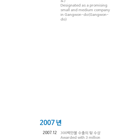
도)
Designated as a promising
small and medium company
in Gangwon-do(Gangwon-
do)
2007
년
2007.12
300백만불 수출의 탑 수상
Awarded with 3 million