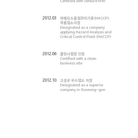
Certified with venture firm
2012.03
위해요소중점관리기준(HACCP)
적용업소지정
Designated as a company
applying Hazard Analysis and
Critical Control Point (HACCP)
2012.06
클린사업장 인정
Certified with a clean
business site
2012.10
고성군 우수업소 지정
Designated as a superior
company in Goseong-gun