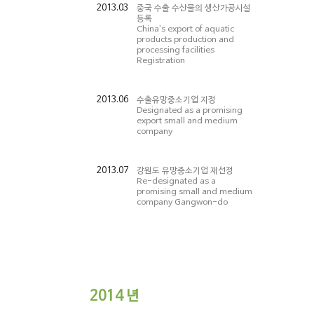
2013.03
중국 수출 수산물의 생산가공시설
등록
China’s export of aquatic
products production and
processing facilities
Registration
2013.06
수출유망중소기업 지정
Designated as a promising
export small and medium
company
2013.07
강원도 유망중소기업 재선정
Re-designated as a
promising small and medium
company Gangwon-do
2014
년