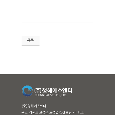
목록
(주)청해에스엔디
주소. 강원도 고성군 토성면 청간골길 7
TEL.