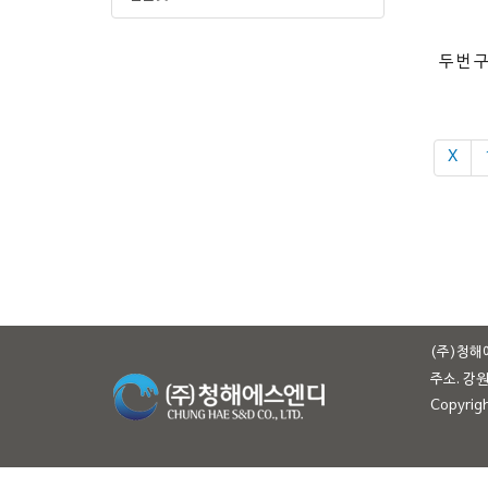
두 번 구
Χ
(주)청해
주소. 강
Copyrig