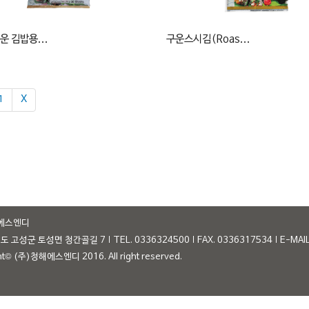
운 김밥용...
구운스시김(Roas...
1
Χ
에스엔디
원도 고성군 토성면 청간골길 7
TEL. 0336324500
FAX. 0336317534
E-MAI
ht© (주)청해에스엔디 2016. All right reserved.