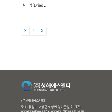
실미역(Dried ...
Χ
1
Χ
(주)청해에스엔디
주소. 강원도 고성군 토성면 청간골길 7
TEL.