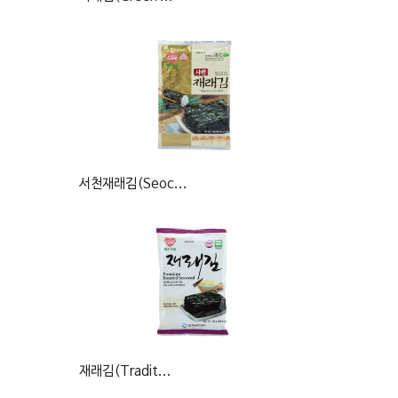
서천재래김(Seoc...
재래김(Tradit...