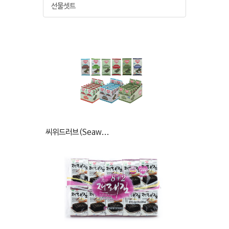
선물셋트
씨위드러브(Seaw...